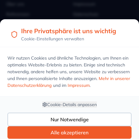
Über uns
Impressum
Referenzen
Datenschutz
Karriere
Ihre Privatsphäre ist uns wichtig
Blog
Cookie-Einstellungen verwalten
Kontakt
Wir nutzen Cookies und ähnliche Technologien, um Ihnen ein
KONTAKT
optimales Website-Erlebnis zu bieten. Einige sind technisch
info@my-scale.de
notwendig, andere helfen uns, unsere Website zu verbessern
und Ihnen personalisierte Inhalte anzuzeigen.
Mehr in unserer
03841 / 758-2790
Datenschutzerklärung
und im
Impressum
.
my-scale digitale GmbH
Alter Holzhafen 19
Cookie-Details anpassen
23966 Wismar
Nur Notwendige
Alle akzeptieren
©
2026
my-scale digitale GmbH. Alle Rechte vorbehalten.