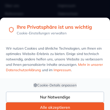
Über uns
Impressum
Referenzen
Datenschutz
Karriere
Ihre Privatsphäre ist uns wichtig
Blog
Cookie-Einstellungen verwalten
Kontakt
Wir nutzen Cookies und ähnliche Technologien, um Ihnen ein
KONTAKT
optimales Website-Erlebnis zu bieten. Einige sind technisch
info@my-scale.de
notwendig, andere helfen uns, unsere Website zu verbessern
und Ihnen personalisierte Inhalte anzuzeigen.
Mehr in unserer
03841 / 758-2790
Datenschutzerklärung
und im
Impressum
.
my-scale digitale GmbH
Alter Holzhafen 19
Cookie-Details anpassen
23966 Wismar
Nur Notwendige
Alle akzeptieren