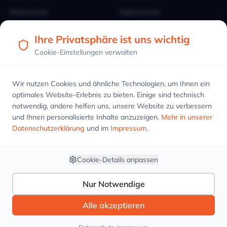
Referenzen
Datenschutz
Karriere
Ihre Privatsphäre ist uns wichtig
Blog
Cookie-Einstellungen verwalten
Kontakt
Wir nutzen Cookies und ähnliche Technologien, um Ihnen ein
KONTAKT
optimales Website-Erlebnis zu bieten. Einige sind technisch
info@my-scale.de
notwendig, andere helfen uns, unsere Website zu verbessern
und Ihnen personalisierte Inhalte anzuzeigen.
Mehr in unserer
03841 / 758-2790
Datenschutzerklärung
und im
Impressum
.
my-scale digitale GmbH
Alter Holzhafen 19
Cookie-Details anpassen
23966 Wismar
Nur Notwendige
Alle akzeptieren
©
2026
my-scale digitale GmbH. Alle Rechte vorbehalten.
Impressum
Datenschutz